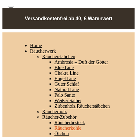
Versandkostenfrei ab 40,-€ Warenwert
Home
Räucherwerk
Räucherstäbchen
Ambrosia – Duft der Götter
Blue Line
Chakra Line
Engel Line
Guter Schlaf
Natural Line
Palo Santo
Weißer Salbei
Zirbenholz Räucherstäbchen
Räucherholz
Räucher-Zubehör
Räucherbesteck
Räucherkohle
Öfchen