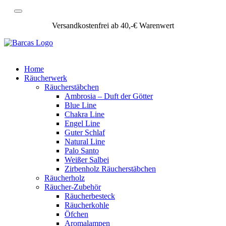
Versandkostenfrei ab 40,-€ Warenwert
Home
Räucherwerk
Räucherstäbchen
Ambrosia – Duft der Götter
Blue Line
Chakra Line
Engel Line
Guter Schlaf
Natural Line
Palo Santo
Weißer Salbei
Zirbenholz Räucherstäbchen
Räucherholz
Räucher-Zubehör
Räucherbesteck
Räucherkohle
Öfchen
Aromalampen