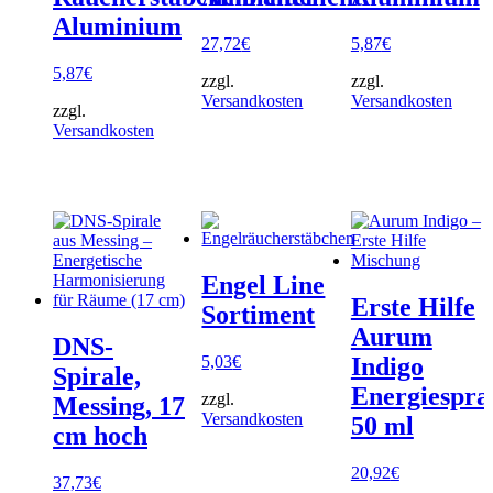
Aluminium
27,72
€
5,87
€
5,87
€
zzgl.
zzgl.
Versandkosten
Versandkosten
zzgl.
Versandkosten
Engel Line
Erste Hilfe
Sortiment
Aurum
DNS-
5,03
€
Indigo
Spirale,
Energiespra
zzgl.
Messing, 17
Versandkosten
50 ml
cm hoch
20,92
€
37,73
€