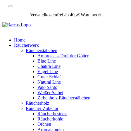
Versandkostenfrei ab 40,-€ Warenwert
Home
Räucherwerk
Räucherstäbchen
Ambrosia – Duft der Götter
Blue Line
Chakra Line
Engel Line
Guter Schlaf
Natural Line
Palo Santo
Weißer Salbei
Zirbenholz Räucherstäbchen
Räucherholz
Räucher-Zubehör
Räucherbesteck
Räucherkohle
Öfchen
Aromalampen