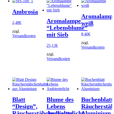
Ambrosia
Aromalamp
Aromalampe
weiß
2,48
€
“Lebensblume”
zzgl.
mit Sieb
8,40
€
Versandkosten
zzgl.
25,13
€
Versandkosten
zzgl.
Versandkosten
Blatt
Blume des
Buchenblatt
“Design”,
Lebens
Räucherstäb
Räucherstäbchenhalter
Ambientelicht
Aluminium