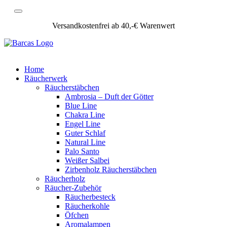
Versandkostenfrei ab 40,-€ Warenwert
Home
Räucherwerk
Räucherstäbchen
Ambrosia – Duft der Götter
Blue Line
Chakra Line
Engel Line
Guter Schlaf
Natural Line
Palo Santo
Weißer Salbei
Zirbenholz Räucherstäbchen
Räucherholz
Räucher-Zubehör
Räucherbesteck
Räucherkohle
Öfchen
Aromalampen