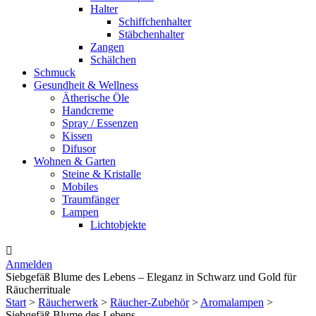
Halter
Schiffchenhalter
Stäbchenhalter
Zangen
Schälchen
Schmuck
Gesundheit & Wellness
Ätherische Öle
Handcreme
Spray / Essenzen
Kissen
Difusor
Wohnen & Garten
Steine & Kristalle
Mobiles
Traumfänger
Lampen
Lichtobjekte

Anmelden
Siebgefäß Blume des Lebens – Eleganz in Schwarz und Gold für
Räucherrituale
Start
>
Räucherwerk
>
Räucher-Zubehör
>
Aromalampen
>
Siebgefäß Blume des Lebens